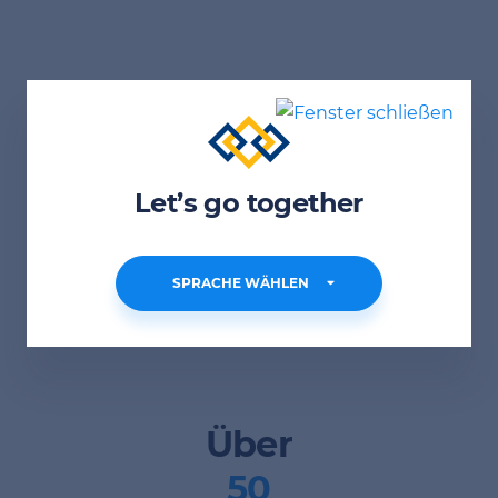
Über
1.000
Let’s go together
erfolgreich vermittelte Fachkräfte
SPRACHE WÄHLEN
Shqip
AL
Über
50