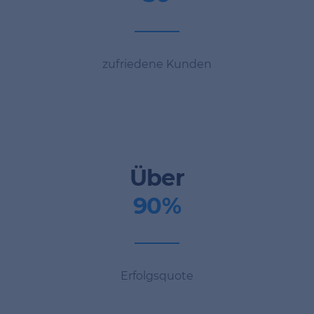
Česko
CZ
Deutsch
DE
zufriedene Kunden
English
EN
Über
Español
ES
90
%
ελληνικά
GR
Erfolgsquote
hrvatski
HR