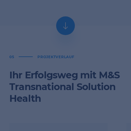
Magyar
HU
Italiano
IT
05
PROJEKTVERLAUF
Polski
PL
Ihr Erfolgsweg mit M&S
Português
PT
Transnational Solution
Health
Românește
RO
српски
RS